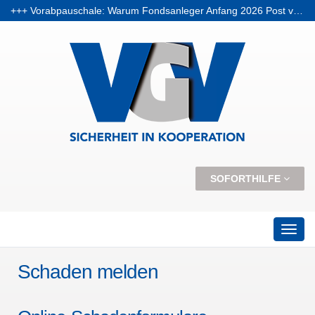
+++ Vorabpauschale: Warum Fondsanleger Anfang 2026 Post vom Finanzamt bekommen können +++
+++ Skiunfälle selten, aber teuer – Kosten und Risiken steigen +++
SOFORTHILFE
Schaden melden