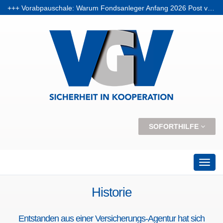
+++ Schlüssel verloren – wer zahlt den Schaden? +++
+++ Vorabpauschale: Warum Fondsanleger Anfang 2026 Post vom Finanzamt bekommen können +++
+++ Skiunfälle selten, aber teuer – Kosten und Risiken steigen +++
SOFORTHILFE
Historie
Entstanden aus einer Versicherungs-Agentur hat sich