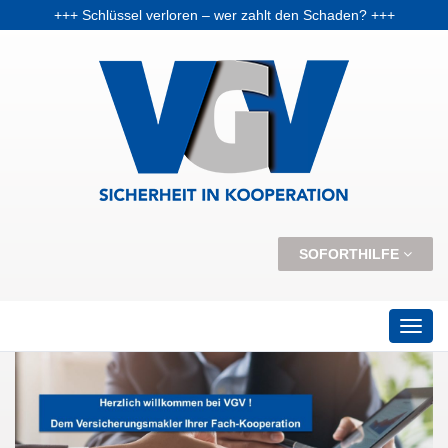
+++ Schlüssel verloren – wer zahlt den Schaden? +++
+++ Vorabpauschale: Warum Fondsanleger Anfang 2026 Post vom Finanzamt bekommen können +++
+++ Skiunfälle selten, aber teuer – Kosten und Risiken steigen +++
SOFORTHILFE