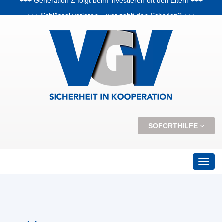
+++ Schlüssel verloren – wer zahlt den Schaden? +++
+++ Vorabpauschale: Warum Fondsanleger Anfang 2026 Post vom Finanzamt bekommen können +++
+++ Skiunfälle selten, aber teuer – Kosten und Risiken steigen +++
SOFORTHILFE