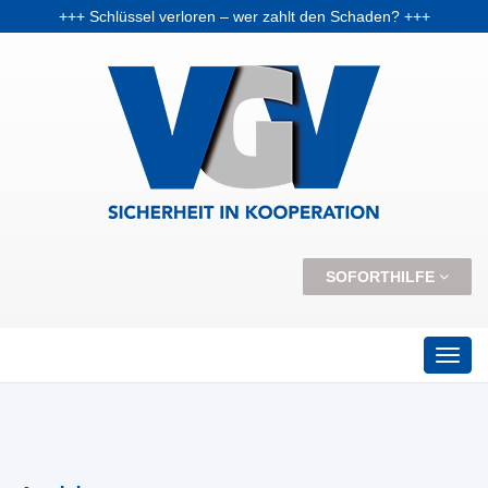
+++ Schlüssel verloren – wer zahlt den Schaden? +++
+++ Vorabpauschale: Warum Fondsanleger Anfang 2026 Post vom Finanzamt bekommen können +++
+++ Skiunfälle selten, aber teuer – Kosten und Risiken steigen +++
SOFORTHILFE