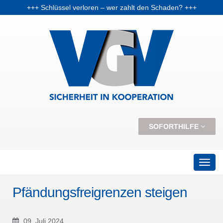
+++ Schlüssel verloren – wer zahlt den Schaden? +++
+++ Vorabpauschale: Warum Fondsanleger Anfang 2026 Post vom Finanzamt bekommen können +++
+++ Skiunfälle selten, aber teuer – Kosten und Risiken steigen +++
SOFORTHILFE
Pfändungsfreigrenzen steigen
09. Juli 2024