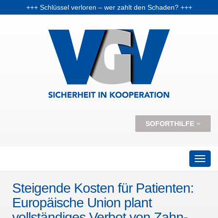
+++ Schlüssel verloren – wer zahlt den Schaden? +++
+++ Vorabpauschale: Warum Fondsanleger Anfang 2026 Post vom Finanzamt bekommen können +++
+++ Skiunfälle selten, aber teuer – Kosten und Risiken steigen +++
SOFORTHILFE
Steigende Kosten für Patienten:
Europäische Union plant
vollständiges Verbot von Zahn-