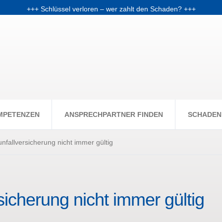
+++ Schlüssel verloren – wer zahlt den Schaden? +++
chale: Warum Fondsanleger Anfang 2026 Post vom Finanzamt bekom
+++ Skiunfälle selten, aber teuer – Kosten und Risiken steigen +++
MPETENZEN
ANSPRECHPARTNER FINDEN
SCHADEN
unfallversicherung nicht immer gültig
rsicherung nicht immer gültig