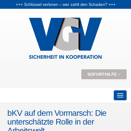
+++ Schlüssel verloren – wer zahlt den Schaden? +++
+++ Vorabpauschale: Warum Fondsanleger Anfang 2026 Post vom Finanzamt bekommen können +++
+++ Skiunfälle selten, aber teuer – Kosten und Risiken steigen +++
SOFORTHILFE
bKV auf dem Vormarsch: Die
unterschätzte Rolle in der
Arbeitswelt