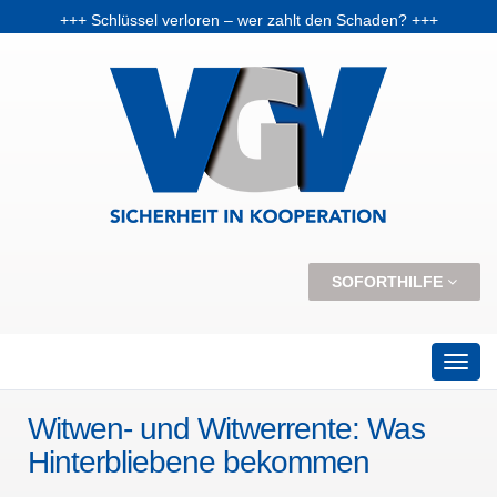
+++ Schlüssel verloren – wer zahlt den Schaden? +++
+++ Vorabpauschale: Warum Fondsanleger Anfang 2026 Post vom Finanzamt bekommen können +++
+++ Skiunfälle selten, aber teuer – Kosten und Risiken steigen +++
SOFORTHILFE
Witwen- und Witwerrente: Was
Hinterbliebene bekommen