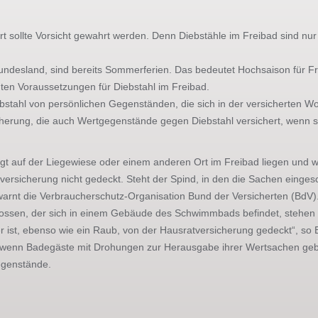
sollte Vorsicht gewahrt werden. Denn Diebstähle im Freibad sind nur
ndesland, sind bereits Sommerferien. Das bedeutet Hochsaison für Frei
ten Voraussetzungen für Diebstahl im Freibad.
bstahl von persönlichen Gegenständen, die sich in der versicherten W
cherung, die auch Wertgegenstände gegen Diebstahl versichert, wenn
t auf der Liegewiese oder einem anderen Ort im Freibad liegen und we
nversicherung nicht gedeckt. Steht der Spind, in den die Sachen einge
warnt die Verbraucherschutz-Organisation Bund der Versicherten (BdV)
lossen, der sich in einem Gebäude des Schwimmbads befindet, stehen 
er ist, ebenso wie ein Raub, von der Hausratversicherung gedeckt“, so
 wenn Badegäste mit Drohungen zur Herausgabe ihrer Wertsachen gebra
egenstände.