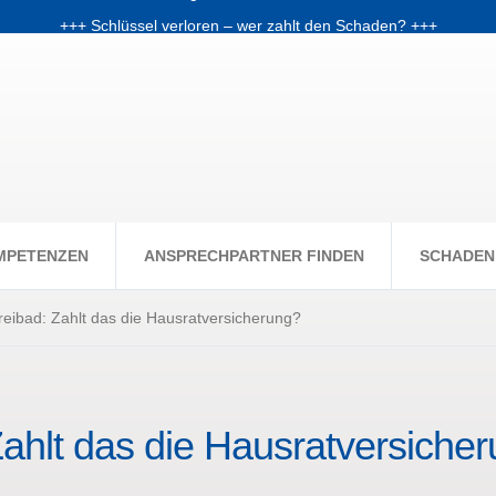
+++ Schlüssel verloren – wer zahlt den Schaden? +++
chale: Warum Fondsanleger Anfang 2026 Post vom Finanzamt bekom
+++ Skiunfälle selten, aber teuer – Kosten und Risiken steigen +++
MPETENZEN
ANSPRECHPARTNER FINDEN
SCHADEN
reibad: Zahlt das die Hausratversicherung?
Zahlt das die Hausratversiche