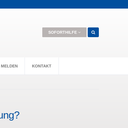
men können +++
SOFORTHILFE
 MELDEN
KONTAKT
rung?