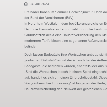
04. Juli 2023
Freibäder haben im Sommer Hochkonjunktur. Doch dort 
der Bund der Versicherten (BdV).
In Nordrhein-Westfalen, dem bevölkerungsreichsten Bu
Denn die Hausratversicherung zahlt nur unter bestimm
Grundsätzlich deckt eine Hausratversicherung den Die
modernere Tarife bieten eine sogenannte Außenversi
befinden.
Doch lassen Badegäste ihre Wertsachen unbeaufsichtig
„einfachen Diebstahl“ – und der ist auch bei der Auße
Badegäste, die bestohlen wurden, ebenfalls leer aus, 
„Sind die Wertsachen jedoch in einem Spind eingesch
auf, handelt es sich um einen Einbruchdiebstahl. Dies
Von „räuberischer Erpressung“ ist hingegen die Rede,
Hausratversicherung den Neuwert der gestohlenen G