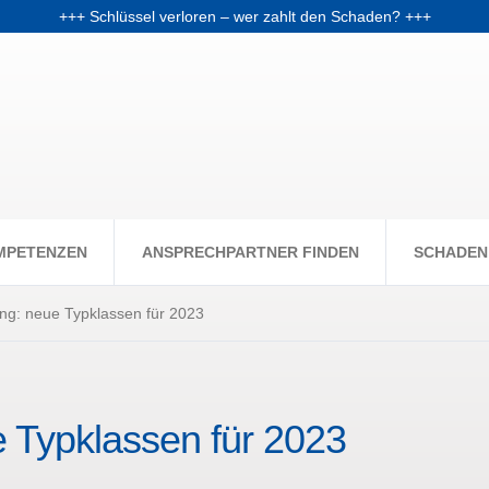
+++ Schlüssel verloren – wer zahlt den Schaden? +++
chale: Warum Fondsanleger Anfang 2026 Post vom Finanzamt bekom
+++ Skiunfälle selten, aber teuer – Kosten und Risiken steigen +++
MPETENZEN
ANSPRECHPARTNER FINDEN
SCHADEN
ung: neue Typklassen für 2023
e Typklassen für 2023