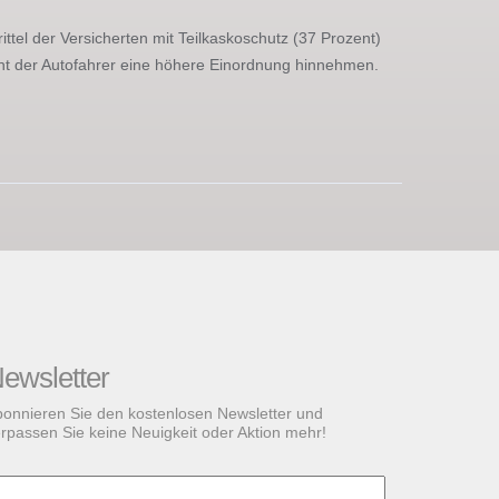
ittel der Versicherten mit Teilkaskoschutz (37 Prozent)
zent der Autofahrer eine höhere Einordnung hinnehmen.
ewsletter
onnieren Sie den kostenlosen Newsletter und
rpassen Sie keine Neuigkeit oder Aktion mehr!