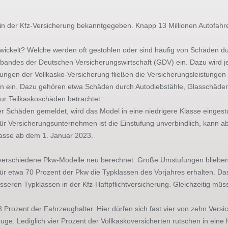
 in der Kfz-Versicherung bekanntgegeben. Knapp 13 Millionen Autofahr
rwickelt? Welche werden oft gestohlen oder sind häufig von Schäden du
erbandes der Deutschen Versicherungswirtschaft (GDV) ein. Dazu wird 
ungen der Vollkasko-Versicherung fließen die Versicherungsleistunge
en ein. Dazu gehören etwa Schäden durch Autodiebstähle, Glasschäden
nur Teilkaskoschäden betrachtet.
r Schäden gemeldet, wird das Model in eine niedrigere Klasse eingest
Für Versicherungsunternehmen ist die Einstufung unverbindlich, kann a
klasse ab dem 1. Januar 2023.
 verschiedene Pkw-Modelle neu berechnet. Große Umstufungen blieben 
ür etwa 70 Prozent der Pkw die Typklassen des Vorjahres erhalten. Das b
sseren Typklassen in der Kfz-Haftpflichtversicherung. Gleichzeitig müss
8 Prozent der Fahrzeughalter. Hier dürfen sich fast vier von zehn Versi
euge. Lediglich vier Prozent der Vollkaskoversicherten rutschen in eine