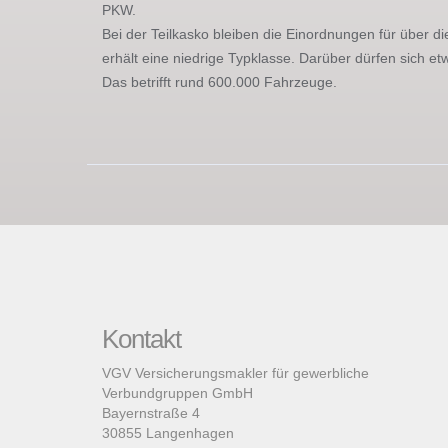
PKW.
Bei der Teilkasko bleiben die Einordnungen für über di
erhält eine niedrige Typklasse. Darüber dürfen sich e
Das betrifft rund 600.000 Fahrzeuge.
Kontakt
VGV Versicherungsmakler für gewerbliche
Verbundgruppen GmbH
Bayernstraße 4
30855 Langenhagen