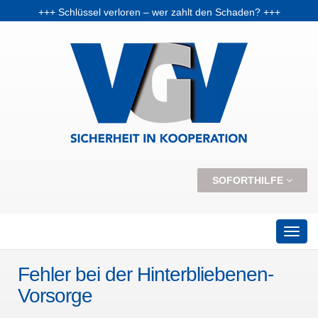
+++ Schlüssel verloren – wer zahlt den Schaden? +++
+++ Vorabpauschale: Warum Fondsanleger Anfang 2026 Post vom Finanzamt bekommen können +++
+++ Skiunfälle selten, aber teuer – Kosten und Risiken steigen +++
SOFORTHILFE
Fehler bei der Hinterbliebenen-
Vorsorge