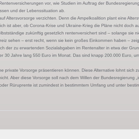
entenversicherungen vor, wie Studien im Auftrag der Bundesregierung 
ssen und der Lebenssituation ab.
auf Altersvorsorge verzichten. Denn die Ampelkoalition plant eine Altersv
lich ist aber, ob Corona-Krise und Ukraine-Krieg die Pläne nicht doch
stständige zukünftig gesetzlich rentenversichert sind – solange sie ni
reiz sehen – erst recht, wenn sie kein großes Einkommen haben – zei
lich der zu erwartenden Sozialabgaben im Rentenalter in etwa der Grun
der 30 Jahre lang 550 Euro im Monat. Das sind knapp 200.000 Euro, u
e private Vorsorge präsentieren können. Diese Alternative lohnt sich z
icht. Aber diese Vorsorge soll nach dem Willen der Bundesregierung „
 oder Rüruprente ist zumindest in bestimmtem Umfang und unter besti