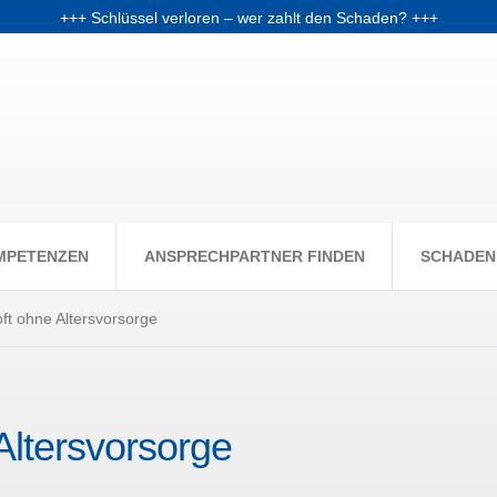
+++ Schlüssel verloren – wer zahlt den Schaden? +++
chale: Warum Fondsanleger Anfang 2026 Post vom Finanzamt bekom
+++ Skiunfälle selten, aber teuer – Kosten und Risiken steigen +++
MPETENZEN
ANSPRECHPARTNER FINDEN
SCHADEN
ft ohne Altersvorsorge
Altersvorsorge