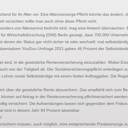
ichend für ihr Alter vor. Eine Altersvorsorge-Pflicht könnte das ändern
tt verzichten sollte man auch ohne diese Pflicht nicht.
ders von Altersarmut bedroht sind, mag eine Antwort überraschen: Es 
s für Wirtschaftsforschung (DIW) Berlin gezeigt, dass 700.000 Unterne
i denen der Status gar nicht sicher ist oder wechselt: mal selbstständ
präsentativen YouGov-Umfrage 2021 gaben 46 Prozent der Selbstständige
ichtet sind, in die gesetzliche Rentenversicherung einzuzahlen. Wobei
ch auch von der Tätigkeit ab. Der Sozialversicherungspflicht unterlieg
 Lehrer sowie Selbstständige mit einem festen Auftraggeber. Die Regel
 sich über die gesetzliche Rente abzusichern. Das empfiehlt sich zum 
e können auf Antrag in der Rentenversicherung pflichtversichert werden
eiwillig versichern. Die Aufwendungen lassen sich gegenüber dem Fisku
l sind in diesem Jahr 94 Prozent absetzbar.
n!
ichtversichern müssen, auch möglich, eine entsprechende Privatvorsorge