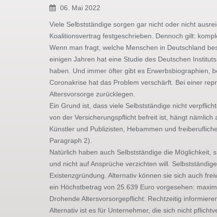
06. Mai 2022
Viele Selbstständige sorgen gar nicht oder nicht ausre
Koalitionsvertrag festgeschrieben. Dennoch gilt: komple
Wenn man fragt, welche Menschen in Deutschland beson
einigen Jahren hat eine Studie des Deutschen Institut
haben. Und immer öfter gibt es Erwerbsbiographien, be
Coronakrise hat das Problem verschärft. Bei einer re
Altersvorsorge zurücklegen.
Ein Grund ist, dass viele Selbstständige nicht verpfl
von der Versicherungspflicht befreit ist, hängt nämli
Künstler und Publizisten, Hebammen und freiberufliche
Paragraph 2).
Natürlich haben auch Selbstständige die Möglichkeit,
und nicht auf Ansprüche verzichten will. Selbstständig
Existenzgründung. Alternativ können sie sich auch fr
ein Höchstbetrag von 25.639 Euro vorgesehen: maxima
Drohende Altersvorsorgepflicht: Rechtzeitig informiere
Alternativ ist es für Unternehmer, die sich nicht pfl