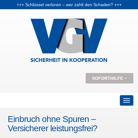
+++ Schlüssel verloren – wer zahlt den Schaden? +++
+++ Vorabpauschale: Warum Fondsanleger Anfang 2026 Post vom Finanzamt bekommen können +++
+++ Skiunfälle selten, aber teuer – Kosten und Risiken steigen +++
SOFORTHILFE
Einbruch ohne Spuren –
Versicherer leistungsfrei?