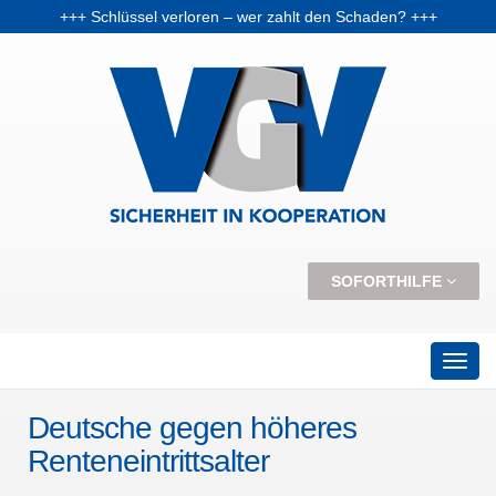
+++ Schlüssel verloren – wer zahlt den Schaden? +++
+++ Vorabpauschale: Warum Fondsanleger Anfang 2026 Post vom Finanzamt bekommen können +++
+++ Skiunfälle selten, aber teuer – Kosten und Risiken steigen +++
SOFORTHILFE
Deutsche gegen höheres
Renteneintrittsalter