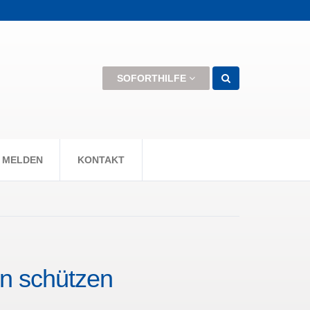
men können +++
SOFORTHILFE
 MELDEN
KONTAKT
en schützen