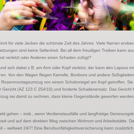
nt für viele Jecken die schönste Zeit des Jahres. Viele Narren erobe
Verletzungen sind keine Seltenheit. Bei all dem freudigen Treiben kann
bst verletzt oder Anderen einen Schaden zufügt?
und sich dabei z.B. am Arm oder Kopf verletzt, der kann den Lapsus mit
en. Von den Wagen fliegen Kamelle, Bonbons und andere Süßigkeiten
r Rosenmontagsumzug von einem Schokoriegel am Kopf getroffen. Sie 
Gericht (AZ 123 C 254/10) und forderte Schadenersatz. Das Gericht hiel
mzug sei damit zu rechnen, dass kleine Gegenstände geworfen werden. 
ld gehen – insb., wenn Verdienstausfälle und langfristige Genesungskos
 Arbeit und auf dem direkten Weg zwischen Wohnort und Arbeitsstätte. D
 – weltweit 24/7! Eine Berufsunfähigkeitsversicherung kann zusätzlich he