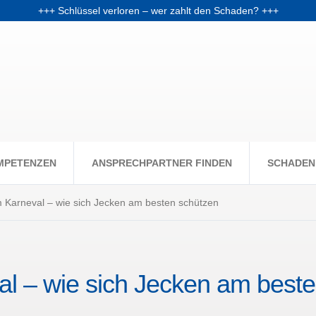
+++ Schlüssel verloren – wer zahlt den Schaden? +++
chale: Warum Fondsanleger Anfang 2026 Post vom Finanzamt bekom
+++ Skiunfälle selten, aber teuer – Kosten und Risiken steigen +++
MPETENZEN
ANSPRECHPARTNER FINDEN
SCHADEN
m Karneval – wie sich Jecken am besten schützen
al – wie sich Jecken am best