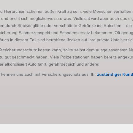
und Hierarchien scheinen außer Kraft zu sein, viele Menschen verhalten s
 und bricht sich möglicherweise etwas. Vielleicht wird aber auch das ei
urch Straßenglätte oder verschüttete Getränke ins Rutschen – die Mög
versicherung Schmerzensgeld und Schadensersatz bekommen. Oft genug
Auch in diesem Fall sind betroffene Jecken auf ihre private Unfallvers
rsicherungsschutz kosten kann, sollte selbst dem ausgelassensten Narr
u gut geschmeckt haben. Viele Polizeistationen haben bereits angekündi
r alkoholisiert Auto fährt, gefährdet sich und andere!
ern kennen uns auch mit Versicherungsschutz aus. Ihr
zuständiger Kund