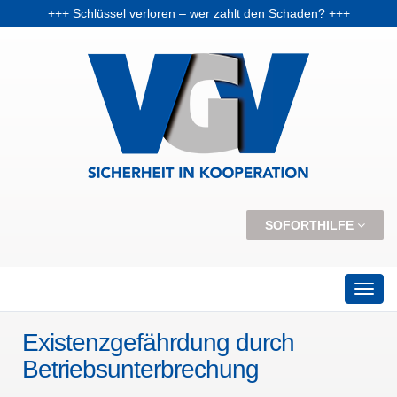
+++ Schlüssel verloren – wer zahlt den Schaden? +++
+++ Vorabpauschale: Warum Fondsanleger Anfang 2026 Post vom Finanzamt bekommen können +++
+++ Skiunfälle selten, aber teuer – Kosten und Risiken steigen +++
SOFORTHILFE
Existenzgefährdung durch
Betriebsunterbrechung