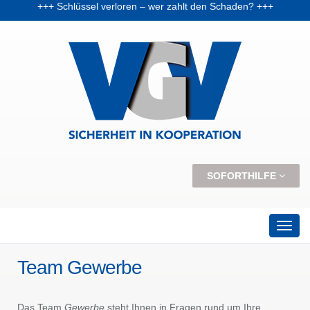
+++ Vorabpauschale: Warum Fondsanleger Anfang 2026 Post vom Finanzamt bekommen können +++
+++ Skiunfälle selten, aber teuer – Kosten und Risiken steigen +++
SOFORTHILFE
Team Gewerbe
Das Team
Gewerbe
steht Ihnen in Fragen rund um Ihre