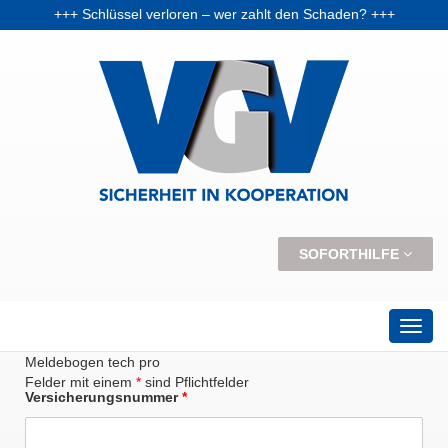
+++ Schlüssel verloren – wer zahlt den Schaden? +++
+++ Vorabpauschale: Warum Fondsanleger Anfang 2026 Post vom Finanzamt bekommen können +++
+++ Skiunfälle selten, aber teuer – Kosten und Risiken steigen +++
SOFORTHILFE
Meldebogen tech pro
Felder mit einem
*
sind Pflichtfelder
Versicherungsnummer
*