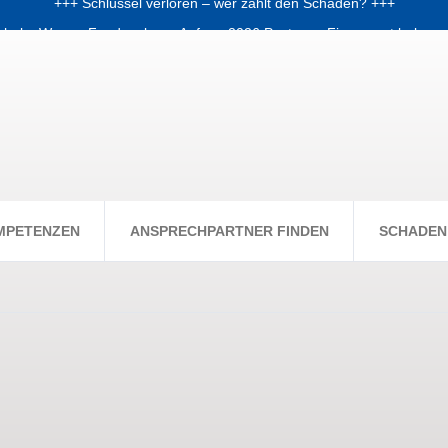
chale: Warum Fondsanleger Anfang 2026 Post vom Finanzamt bekom
+++ Skiunfälle selten, aber teuer – Kosten und Risiken steigen +++
MPETENZEN
ANSPRECHPARTNER FINDEN
SCHADEN