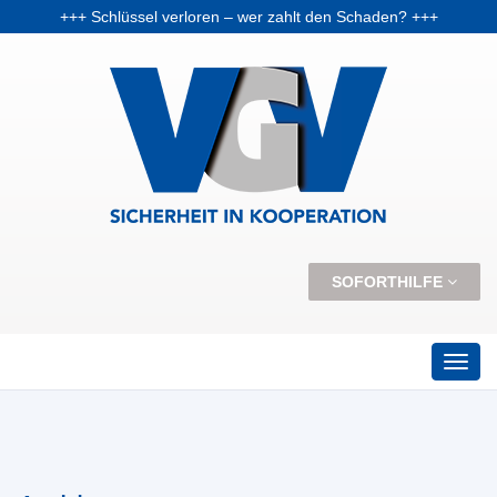
+++ Schlüssel verloren – wer zahlt den Schaden? +++
+++ Vorabpauschale: Warum Fondsanleger Anfang 2026 Post vom Finanzamt bekommen können +++
+++ Skiunfälle selten, aber teuer – Kosten und Risiken steigen +++
SOFORTHILFE