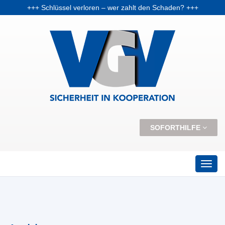
+++ Schlüssel verloren – wer zahlt den Schaden? +++
+++ Vorabpauschale: Warum Fondsanleger Anfang 2026 Post vom Finanzamt bekommen können +++
+++ Skiunfälle selten, aber teuer – Kosten und Risiken steigen +++
SOFORTHILFE