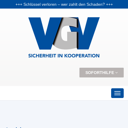
+++ Schlüssel verloren – wer zahlt den Schaden? +++
+++ Vorabpauschale: Warum Fondsanleger Anfang 2026 Post vom Finanzamt bekommen können +++
+++ Skiunfälle selten, aber teuer – Kosten und Risiken steigen +++
SOFORTHILFE