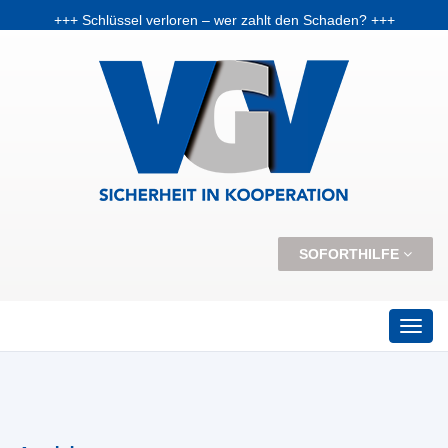
+++ Schlüssel verloren – wer zahlt den Schaden? +++
+++ Vorabpauschale: Warum Fondsanleger Anfang 2026 Post vom Finanzamt bekommen können +++
+++ Skiunfälle selten, aber teuer – Kosten und Risiken steigen +++
SOFORTHILFE