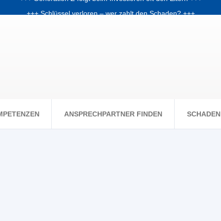
+++ Schlüssel verloren – wer zahlt den Schaden? +++
chale: Warum Fondsanleger Anfang 2026 Post vom Finanzamt bekom
+++ Skiunfälle selten, aber teuer – Kosten und Risiken steigen +++
MPETENZEN
ANSPRECHPARTNER FINDEN
SCHADEN